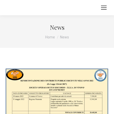
News
Tu sei qui:
Home
News