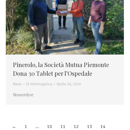
Pinerolo, la Società Mutua Piemonte
Dona 30 Tablet per l’Ospedale
News
Di
informagency
Aprile 26, 2020
Novembre
←
1
…
10
11
12
13
14