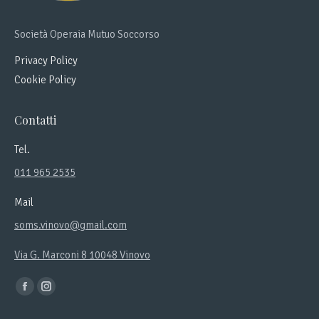
Società Operaia Mutuo Soccorso
Privacy Policy
Cookie Policy
Contatti
Tel.
011 965 2535
Mail
soms.vinovo@gmail.com
Via G. Marconi 8 10048 Vinovo
Ci puoi trovare su:
Facebook
Instagram
page
page