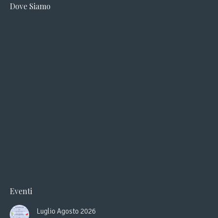
Dove Siamo
opens
opens
in
in
new
new
window
window
Eventi
Luglio Agosto 2026