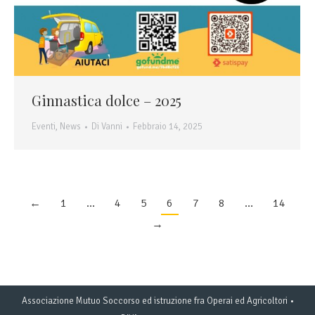
Ginnastica dolce – 2025
Eventi
,
News
Di
Vanni
Febbraio 14, 2025
←
1
…
4
5
6
7
8
…
14
→
Associazione Mutuo Soccorso ed istruzione fra Operai ed Agricoltori •