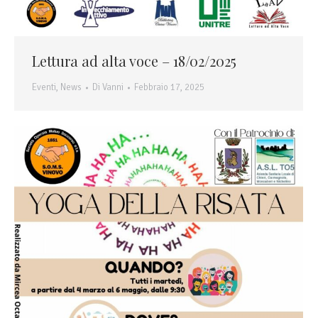
Lettura ad alta voce – 18/02/2025
Eventi
,
News
Di
Vanni
Febbraio 17, 2025