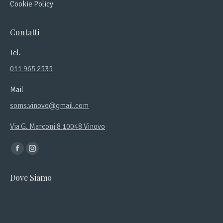
Cookie Policy
Contatti
Tel.
011 965 2535
Mail
soms.vinovo@gmail.com
Via G. Marconi 8 10048 Vinovo
Ci puoi trovare su:
Facebook
Instagram
page
page
Dove Siamo
opens
opens
in
in
new
new
window
window