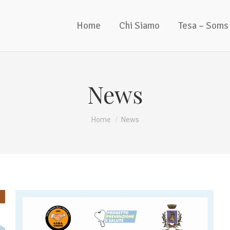
Home
Chi Siamo
Tesa – Soms
News
Tu sei qui:
Home
News