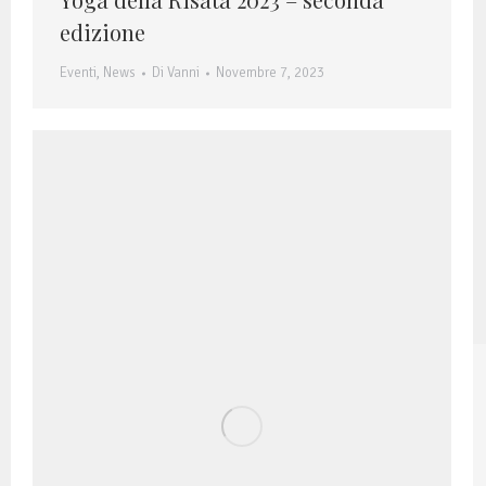
edizione
Eventi
,
News
Di
Vanni
Novembre 7, 2023