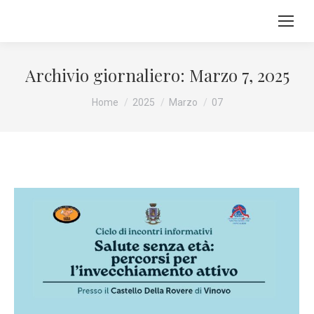
Archivio giornaliero:
Marzo 7, 2025
Tu sei qui:
Home
2025
Marzo
07