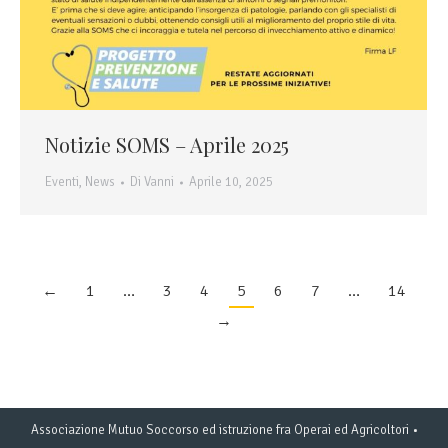
Notizie SOMS – Aprile 2025
Eventi
,
News
Di
Vanni
Aprile 10, 2025
←
1
…
3
4
5
6
7
…
14
→
Associazione Mutuo Soccorso ed istruzione fra Operai ed Agricoltori •