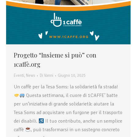
Progetto “Insieme si può” con
1caffè.org
Eventi
,
News
Di
Vanni
Giugno 10, 2025
Un caffè per la Tesa Soms: la solidarietà fa strada!
Questa settimana, il cuore di 1CAFFE’ batte
per un’iniziativa di grande solidarietà: aiutare la
Tesa Soms ad acquistare un furgone per il trasporto
dei disabili.
Il tuo contributo, anche un semplice
caffè
, può trasformarsi in un sostegno concreto