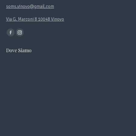
soms.vinovo@gmail.com
Via G. Marconi 8 10048 Vinovo
Ci puoi trovare su:
Facebook
Instagram
page
page
Dove Siamo
opens
opens
in
in
new
new
window
window