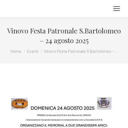
Vinovo Festa Patronale S.Bartolomeo
– 24 agosto 2025
Tu sei qui:
Home
Eventi
Vinovo Festa Patronale S.Bartolomeo –…