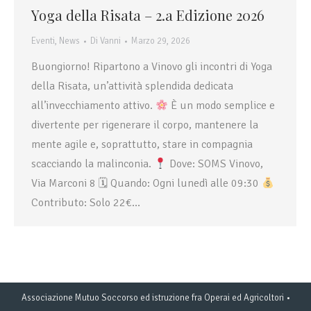
Yoga della Risata – 2.a Edizione 2026
Eventi
,
News
Di
Vanni
Marzo 29, 2026
Buongiorno! Ripartono a Vinovo gli incontri di Yoga
della Risata, un’attività splendida dedicata
all’invecchiamento attivo.
È un modo semplice e
divertente per rigenerare il corpo, mantenere la
mente agile e, soprattutto, stare in compagnia
scacciando la malinconia.
Dove: SOMS Vinovo,
Via Marconi 8 🗓 Quando: Ogni lunedì alle 09:30
Contributo: Solo 22€…
Associazione Mutuo Soccorso ed istruzione fra Operai ed Agricoltori •