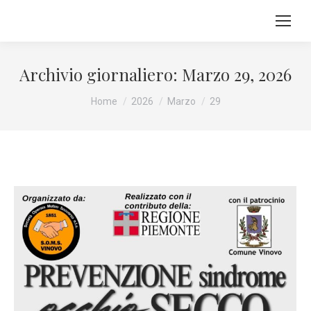
Archivio giornaliero:
Marzo 29, 2026
Tu sei qui:
Home
2026
Marzo
29