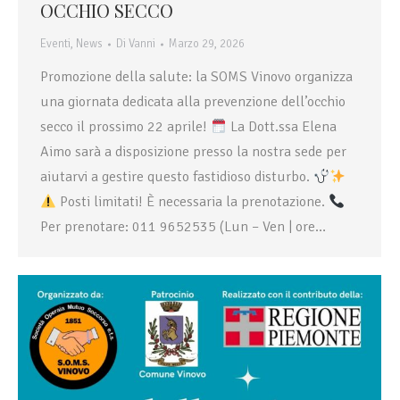
OCCHIO SECCO
Eventi
,
News
Di
Vanni
Marzo 29, 2026
Promozione della salute: la SOMS Vinovo organizza
una giornata dedicata alla prevenzione dell’occhio
secco il prossimo 22 aprile!
La Dott.ssa Elena
Aimo sarà a disposizione presso la nostra sede per
aiutarvi a gestire questo fastidioso disturbo.
Posti limitati! È necessaria la prenotazione.
Per prenotare: 011 9652535 (Lun – Ven | ore…