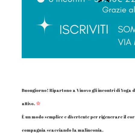
Buongiorno! Ripartono a Vinovo gli incontri di Yoga d
attivo.
È un modo semplice e divertente per rigenerare il cor
compagnia scacciando la malinconia.