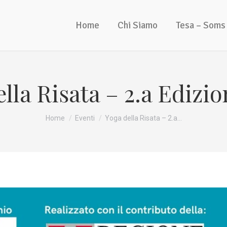
Home
Chi Siamo
Tesa – Soms
lla Risata – 2.a Edizi
Tu sei qui:
Home
Eventi
Yoga della Risata – 2.a…