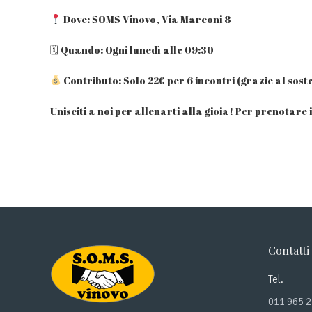
Dove: SOMS Vinovo, Via Marconi 8
🗓 Quando: Ogni lunedì alle 09:30
Contributo: Solo 22€ per 6 incontri (grazie al sost
Unisciti a noi per allenarti alla gioia! Per prenotare 
Contatti
Tel.
011 965 