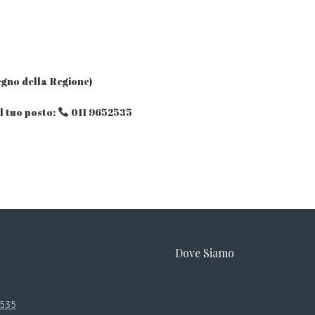
egno della Regione)
il tuo posto:
011 9652535
Dove Siamo
2535