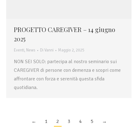
PROGETTO CAREGIVER – 14 giugno
2025
Eventi
,
News
Di
Vanni
Maggio 2, 2025
NON SEI SOLO: partecipa al nostro seminario sui
CAREGIVER di persone con demenza e scopri come
affrontare con forza e serenità questa sfida
quotidiana.
←
1
2
3
4
5
→