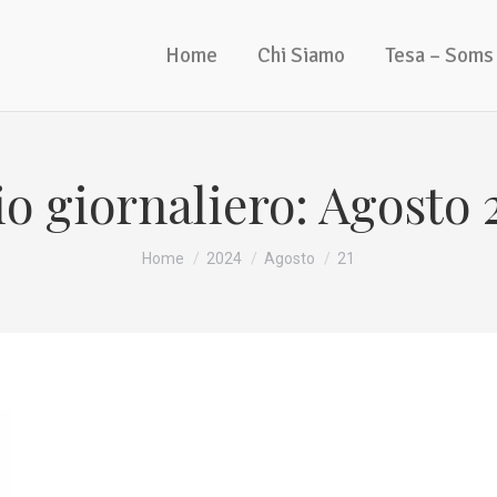
Home
Chi Siamo
Tesa – Soms
io giornaliero:
Agosto 2
Tu sei qui:
Home
2024
Agosto
21