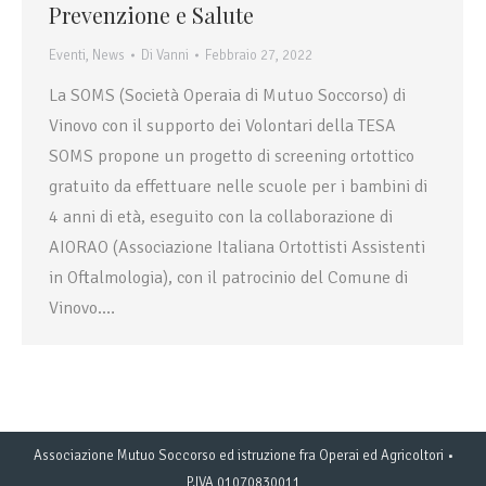
Prevenzione e Salute
Eventi
,
News
Di
Vanni
Febbraio 27, 2022
La SOMS (Società Operaia di Mutuo Soccorso) di
Vinovo con il supporto dei Volontari della TESA
SOMS propone un progetto di screening ortottico
gratuito da effettuare nelle scuole per i bambini di
4 anni di età, eseguito con la collaborazione di
AIORAO (Associazione Italiana Ortottisti Assistenti
in Oftalmologia), con il patrocinio del Comune di
Vinovo.…
Associazione Mutuo Soccorso ed istruzione fra Operai ed Agricoltori •
P.IVA 01070830011