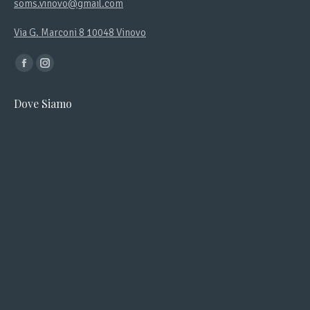
soms.vinovo@gmail.com
Via G. Marconi 8 10048 Vinovo
Ci puoi trovare su:
Facebook
Instagram
page
page
Dove Siamo
opens
opens
in
in
new
new
window
window