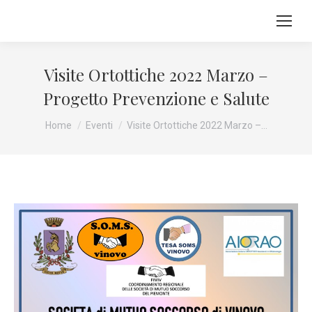
Visite Ortottiche 2022 Marzo –
Progetto Prevenzione e Salute
Tu sei qui:
Home
Eventi
Visite Ortottiche 2022 Marzo –…