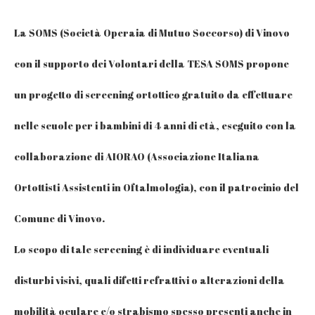
La SOMS (Società Operaia di Mutuo Soccorso) di Vinovo
con il supporto dei Volontari della TESA SOMS propone
un progetto di screening ortottico gratuito da effettuare
nelle scuole per i bambini di 4 anni di età, eseguito con la
collaborazione di AIORAO (Associazione Italiana
Ortottisti Assistenti in Oftalmologia), con il patrocinio del
Comune di Vinovo.
Lo scopo di tale screening è di individuare eventuali
disturbi visivi, quali difetti refrattivi o alterazioni della
mobilità oculare e/o strabismo spesso presenti anche in