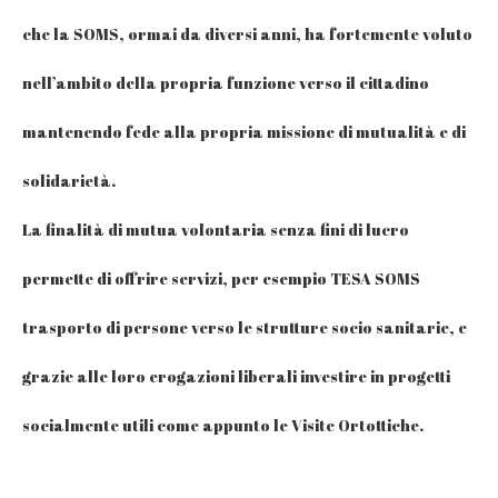
che la SOMS, ormai da diversi anni, ha fortemente voluto
nell’ambito della propria funzione verso il cittadino
mantenendo fede alla propria missione di mutualità e di
solidarietà.
La finalità di mutua volontaria senza fini di lucro
permette di offrire servizi, per esempio TESA SOMS
trasporto di persone verso le strutture socio sanitarie, e
grazie alle loro erogazioni liberali investire in progetti
socialmente utili come appunto le Visite Ortottiche.