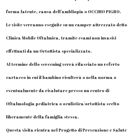
forma latente, causa dell’ambliopia o OCCHIO PIGRO.
Le visite verranno eseguite su un camper attrezzato detto
Clinica Mobile Oftalmica, tramite esami non invasivi
effettuati da un Ortottista specializzato.
Al termine dello screening verrà rilasciato un referto
cartaceo in cui il bambino risulterà o nella norma o
eventualmente da rivalutare presso un centro di
Oftalmologia pediatrica o oculistica/ortottista scelto
liberamente della famiglia stessa.
Questa visita rientra nel Progetto di Prevenzione e Salute