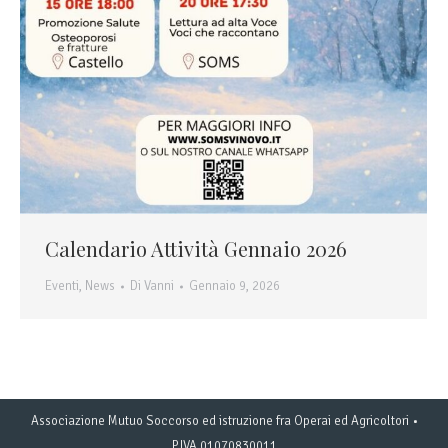
Calendario Attività Gennaio 2026
Eventi
,
News
Di
Vanni
Gennaio 9, 2026
Associazione Mutuo Soccorso ed istruzione fra Operai ed Agricoltori •
P.IVA 01070830011