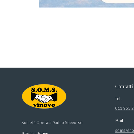
Contatti
Tel.
011 965 
Mail
Società Operaia Mutuo Soccorso
soms.vin
Privacy Policy