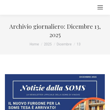
Archivio giornaliero:
Dicembre 13,
2025
Tu sei qui:
Home
2025
Dicembre
13