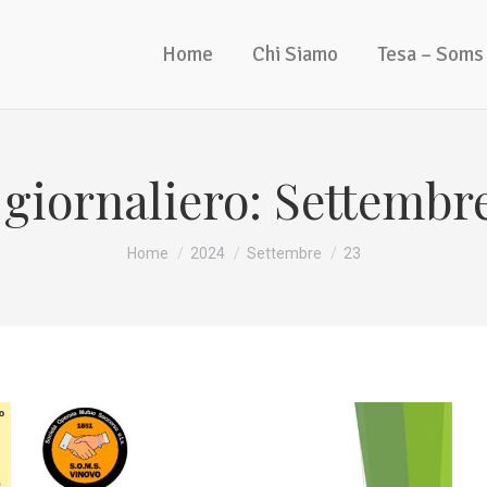
Home
Chi Siamo
Tesa – Soms
 giornaliero:
Settembre
Tu sei qui:
Home
2024
Settembre
23