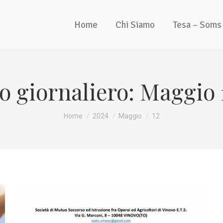
Home
Chi Siamo
Tesa – Soms
o giornaliero:
Maggio 1
Tu sei qui:
Home
2024
Maggio
12