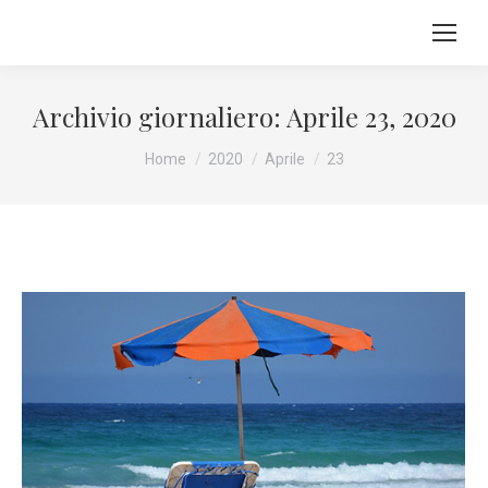
Archivio giornaliero:
Aprile 23, 2020
Tu sei qui:
Home
2020
Aprile
23