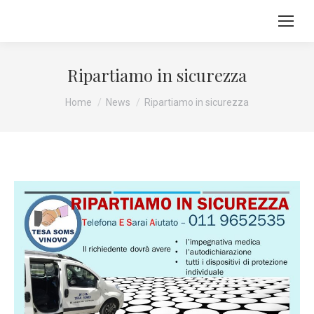
Ripartiamo in sicurezza
Tu sei qui:
Home
News
Ripartiamo in sicurezza