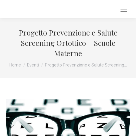
Progetto Prevenzione e Salute
Screening Ortottico – Scuole
Materne
Tu sei qui:
Home
Eventi
Progetto Prevenzione e Salute Screening…