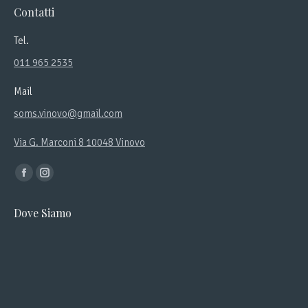
Contatti
Tel.
011 965 2535
Mail
soms.vinovo@gmail.com
Via G. Marconi 8 10048 Vinovo
Ci puoi trovare su:
Facebook
Instagram
page
page
Dove Siamo
opens
opens
in
in
new
new
window
window