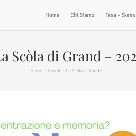
Home
Chi Siamo
Tesa – Soms
a Scòla di Grand – 20
Tu sei qui:
Home
Eventi
La Scòla di Grand –…