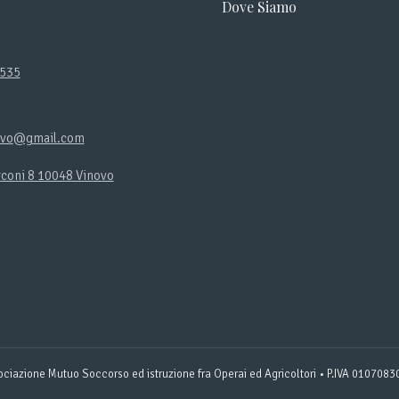
Dove Siamo
2535
ovo@gmail.com
rconi 8 10048 Vinovo
ovare su:
ok
stagram
ge
ens
w
ndow
ciazione Mutuo Soccorso ed istruzione fra Operai ed Agricoltori • P.IVA 010708