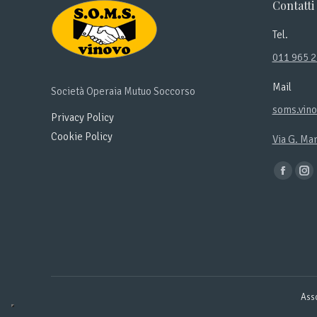
Contatti
Tel.
011 965 
Mail
Società Operaia Mutuo Soccorso
soms.vin
Privacy Policy
Cookie Policy
Via G. Ma
Ci puoi tr
Facebo
In
page
pa
opens
op
in
in
new
ne
window
wi
Asso