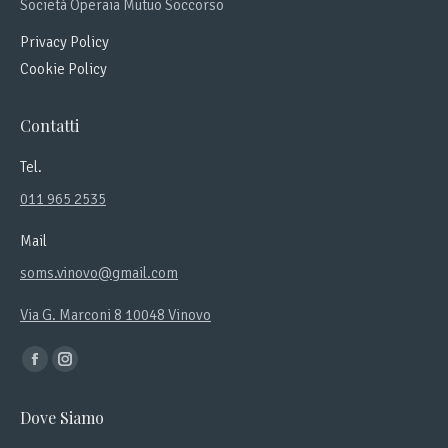
Società Operaia Mutuo Soccorso
Privacy Policy
Cookie Policy
Contatti
Tel.
011 965 2535
Mail
soms.vinovo@gmail.com
Via G. Marconi 8 10048 Vinovo
Ci puoi trovare su:
Facebook
Instagram
page
page
Dove Siamo
opens
opens