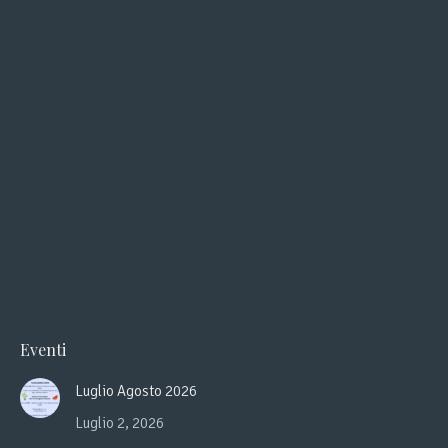
in
in
new
new
window
window
Eventi
Luglio Agosto 2026
Luglio 2, 2026