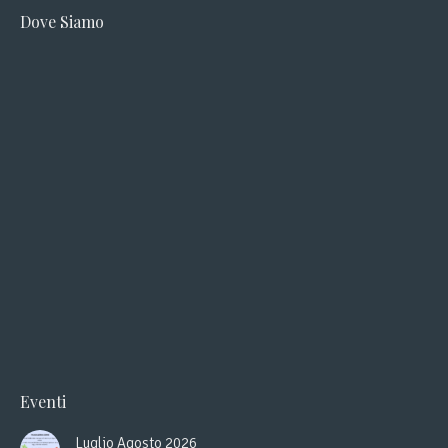
page
page
Dove Siamo
opens
opens
in
in
new
new
window
window
Eventi
Luglio Agosto 2026