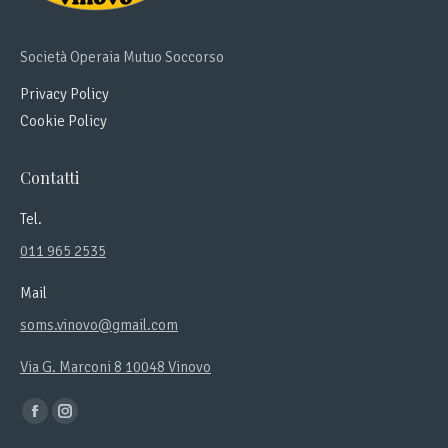
Società Operaia Mutuo Soccorso
Privacy Policy
Cookie Policy
Contatti
Tel.
011 965 2535
Mail
soms.vinovo@gmail.com
Via G. Marconi 8 10048 Vinovo
Ci puoi trovare su:
Facebook
Instagram