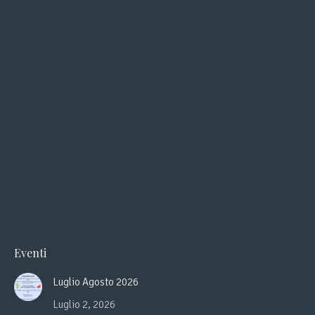
in
in
new
new
window
window
Eventi
Luglio Agosto 2026
Luglio 2, 2026