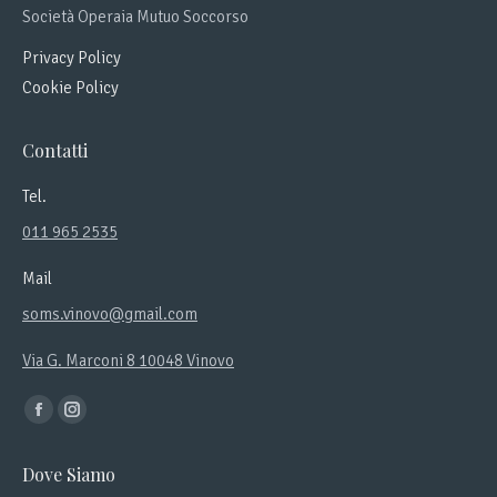
Società Operaia Mutuo Soccorso
Privacy Policy
Cookie Policy
Contatti
Tel.
011 965 2535
Mail
soms.vinovo@gmail.com
Via G. Marconi 8 10048 Vinovo
Ci puoi trovare su:
Facebook
Instagram
page
page
Dove Siamo
opens
opens