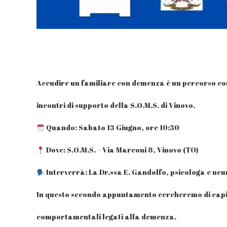
Accudire un familiare con demenza è un percorso com
incontri di supporto della S.O.M.S. di Vinovo.
Quando: Sabato 13 Giugno, ore 10:30
Dove: S.O.M.S. – Via Marconi 8, Vinovo (TO)
Interverrà: La Dr.ssa E. Gandolfo, psicologa e ne
In questo secondo appuntamento cercheremo di capire 
comportamentali legati alla demenza.