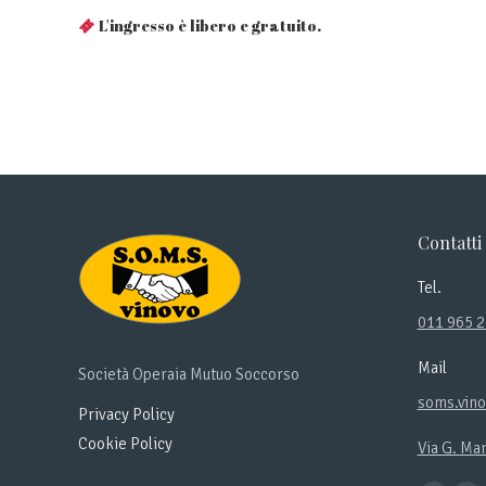
L'ingresso è libero e gratuito.
Contatti
Tel.
011 965 
Mail
Società Operaia Mutuo Soccorso
soms.vin
Privacy Policy
Cookie Policy
Via G. Ma