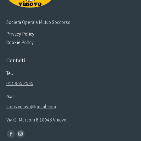
Società Operaia Mutuo Soccorso
Privacy Policy
Cookie Policy
Contatti
Tel.
011 965 2535
Mail
soms.vinovo@gmail.com
Via G. Marconi 8 10048 Vinovo
Ci puoi trovare su:
Facebook
Instagram