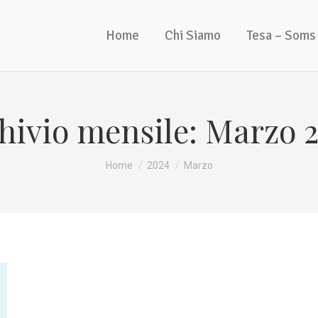
Home
Chi Siamo
Tesa – Soms
hivio mensile:
Marzo 
Tu sei qui:
Home
2024
Marzo